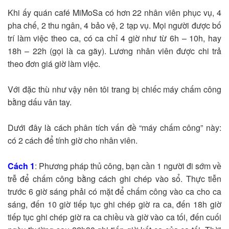
Khi ấy quán café MiMoSa có hơn 22 nhân viên phục vụ, 4
pha chế, 2 thu ngân, 4 bảo vệ, 2 tạp vụ. Mọi người được bố
trí làm việc theo ca, có ca chỉ 4 giờ như từ 6h – 10h, hay
18h – 22h (gọi là ca gãy). Lương nhân viên được chi trả
theo đơn giá giờ làm việc.
Với đặc thù như vậy nên tôi trang bị chiếc máy chấm công
bằng dấu vân tay.
Dưới đây là cách phân tích vấn đề “máy chấm công” này:
có 2 cách để tính giờ cho nhân viên.
Cách 1
: Phương pháp thủ công, bạn cần 1 người đi sớm về
trễ để chấm công bằng cách ghi chép vào sổ. Thực tiễn
trước 6 giờ sáng phải có mặt để chấm công vào ca cho ca
sáng, đến 10 giờ tiếp tục ghi chép giờ ra ca, đến 18h giờ
tiếp tục ghi chép giờ ra ca chiều và giờ vào ca tối, đến cuối