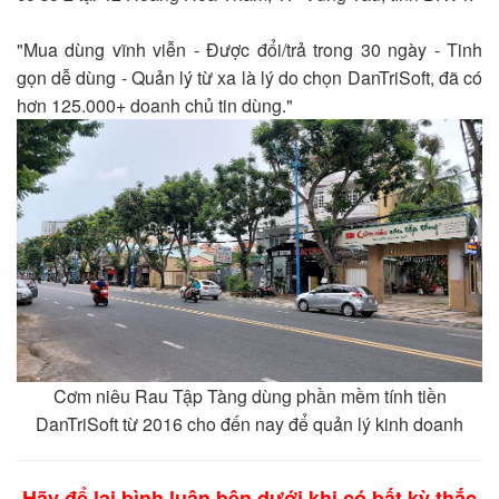
"Mua dùng vĩnh viễn - Được đổi/trả trong 30 ngày - Tinh
gọn dễ dùng - Quản lý từ xa là lý do chọn DanTriSoft, đã có
hơn 125.000+ doanh chủ tin dùng."
Cơm niêu Rau Tập Tàng dùng phần mềm tính tiền
DanTriSoft từ 2016 cho đến nay để quản lý kinh doanh
Hãy để lại bình luận bên dưới khi có bất kỳ thắc