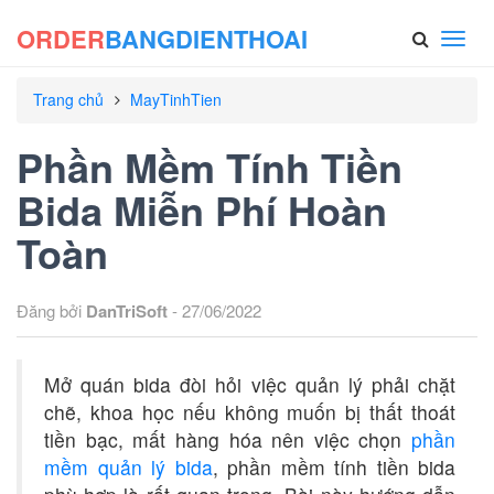
ORDER
BANGDIENTHOAI
Toggl
navig
Trang chủ
MayTinhTien
Phần Mềm Tính Tiền
Bida Miễn Phí Hoàn
Toàn
Đăng bởi
DanTriSoft
- 27/06/2022
Mở quán bida đòi hỏi việc quản lý phải chặt
chẽ, khoa học nếu không muốn bị thất thoát
tiền bạc, mất hàng hóa nên việc chọn
phần
mềm quản lý bida
, phần mềm tính tiền bida