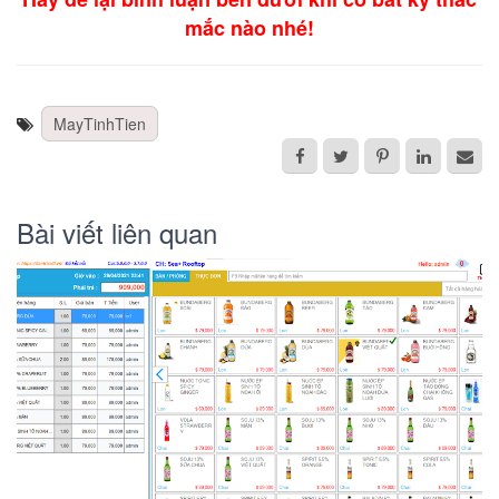
mắc nào nhé!
MayTinhTien
Bài viết liên quan