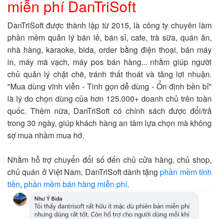
miễn phí DanTriSoft
DanTriSoft được thành lập từ 2015, là công ty chuyên làm
phần mềm quản lý bán lẻ, bán sỉ, cafe, trà sữa, quán ăn,
nhà hàng, karaoke, bida, order bằng điện thoại, bán máy
in, máy mã vạch, máy pos bán hàng... nhằm giúp người
chủ quản lý chặt chẽ, tránh thất thoát và tăng lợi nhuận.
"Mua dùng vĩnh viễn - Tinh gọn dễ dùng - Ổn định bền bỉ"
là lý do chọn dùng của hơn 125.000+ doanh chủ trên toàn
quốc. Thêm nữa, DanTriSoft có chính sách được đổi/trả
trong 30 ngày, giúp khách hàng an tâm lựa chọn mà không
sợ mua nhầm mua hớ.
Nhằm hỗ trợ chuyển đổi số đến chủ cửa hàng, chủ shop,
chủ quán ở Việt Nam, DanTriSoft dành tặng
phần mềm tính
tiền
,
phần mềm bán hàng miễn phí
.