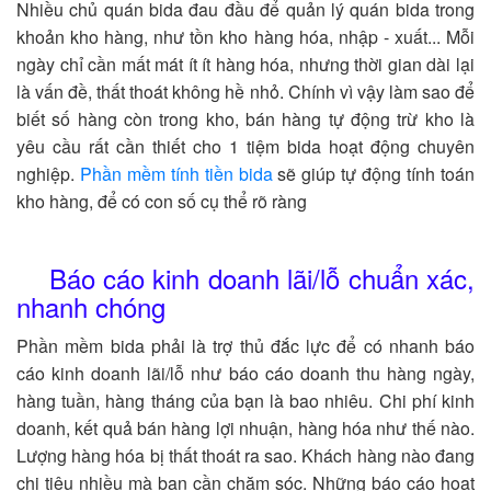
Nhiều chủ quán bida đau đầu để quản lý quán bida trong
khoản kho hàng, như tồn kho hàng hóa, nhập - xuất... Mỗi
ngày chỉ cần mất mát ít ít hàng hóa, nhưng thời gian dài lại
là vấn đề, thất thoát không hề nhỏ. Chính vì vậy làm sao để
biết số hàng còn trong kho, bán hàng tự động trừ kho là
yêu cầu rất cần thiết cho 1 tiệm bida hoạt động chuyên
nghiệp.
Phần mềm tính tiền bida
sẽ giúp tự động tính toán
kho hàng, để có con số cụ thể rõ ràng
Báo cáo kinh doanh lãi/lỗ chuẩn xác,
nhanh chóng
Phần mềm bida phải là trợ thủ đắc lực để có nhanh báo
cáo kinh doanh lãi/lỗ như báo cáo doanh thu hàng ngày,
hàng tuần, hàng tháng của bạn là bao nhiêu. Chi phí kinh
doanh, kết quả bán hàng lợi nhuận, hàng hóa như thế nào.
Lượng hàng hóa bị thất thoát ra sao. Khách hàng nào đang
chi tiêu nhiều mà bạn cần chăm sóc. Những báo cáo hoạt