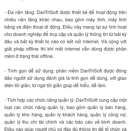
- Đa nền tảng: DanTriSoft được thiết kế để hoạt động trên
nhiều nền tảng khác nhau, bao gồm máy tính, máy tính
bảng và điện thoại di động. Điều này mang lại sự linh hoạt
cho doanh nghiệp để truy cập và quản lý thông tin từ bất kỳ
đâu và bất kỳ thiết bị nào có kết nối internet. Và cộng với
giải pháp offline thì khi mất internet vẫn dùng được phần
mềm ở trạng thái offline.
- Tinh gọn dễ sử dụng: phần mềm DanTriSoft được đông
đảo người sử dụng đánh giá là tinh gọn dễ dùng, với giao
diện tối giản, từ ngữ tối giản giúp dễ hiểu, dễ làm.
- Tích hợp các chức năng quản lý: DanTriSoft cung cấp một
loạt các chức năng quản lý, bao gồm quản lý bán hàng,
quản lý kho hàng, quản lý khách hàng, quản lý công nợ,
quản lý thu chi tài chính và các báo cáo về kinh doanh.
Điều này giúp người chủ có đầy đủ thông tin để tổ chức và