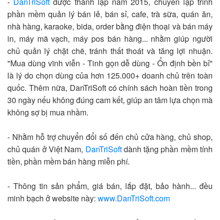
-
DanTriSoft
được thành lập năm 2015, chuyên lập trình
phần mềm quản lý bán lẻ, bán sỉ, cafe, trà sữa, quán ăn,
nhà hàng, karaoke, bida, order bằng điện thoại và bán máy
in, máy mã vạch, máy pos bán hàng... nhằm giúp người
chủ quản lý chặt chẽ, tránh thất thoát và tăng lợi nhuận.
"Mua dùng vĩnh viễn - Tinh gọn dễ dùng - Ổn định bền bỉ"
là lý do chọn dùng của hơn 125.000+ doanh chủ trên toàn
quốc. Thêm nữa, DanTriSoft có chính sách hoàn tiền trong
30 ngày nếu không đúng cam kết, giúp an tâm lựa chọn mà
không sợ bị mua nhầm.
- Nhằm hỗ trợ chuyển đổi số đến chủ cửa hàng, chủ shop,
chủ quán ở Việt Nam,
DanTriSoft
dành tặng phần mềm tính
tiền, phần mềm bán hàng miễn phí.
- Thông tin sản phẩm, giá bán, lắp đặt, bảo hành... đều
minh bạch ở website này:
www.DanTriSoft.com